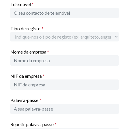
eficiência com a qualidade Ariston.
Telemóvel
*
Acesse a nossa área reservada para
profissionais e descubra todas as
ferramentas digitais que temos para si.
Tipo de registo
*
Encontre aqui um ponto de referência
para o profissional Ariston.
Nome da empresa
*
NIF da empresa
*
Palavra-passe
*
Repetir palavra-passe
*